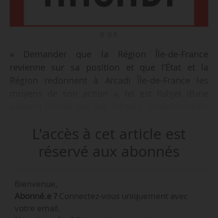
© D.R.
« Demander que la Région Île-de-France
revienne sur sa position et que l’État et la
Région redonnent à Arcadi Île-de-France les
moyens de son action », tel est l’objet d’une
pétition lancée par des artistes, professionnels
et acteurs des communautés éducatives et
L'accès à cet article est
culturelles le 14/09/2018, en réaction à
l’annonce de la volonté de la Région de se
réservé aux abonnés
retirer de l’EPCC -qu’il finance à hauteur de
88 %. Cet appel à mobilisation, relayé par les
Bienvenue,
salariés d’Arcadi, vise à soutenir la poursuite
Abonné.e ?
Connectez-vous uniquement avec
des missions de l’établissement.
votre email.