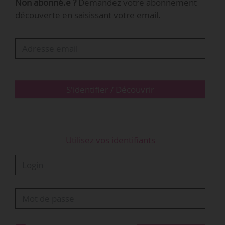
Non abonné.e ?
Demandez votre abonnement
Valérie Pécresse, présidente du Conseil régional
découverte en saisissant votre email.
d’Île-de-France, a annoncé sa volonté de retirer
la Région de l’EPCC Arcadi, dans une lettre
adressée à Françoise Nyssen, ministre de la
Culture, le 12/09/2018. « Les missions d’Arcadi
Île-de-France s’en trouvent clairement…
S'identifier / Découvrir
Utilisez vos identifiants