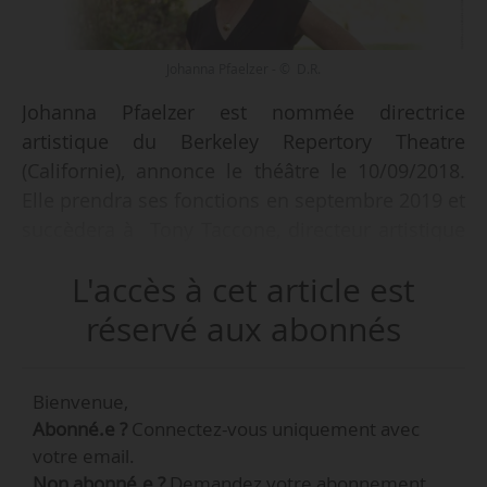
Johanna Pfaelzer - © D.R.
Johanna Pfaelzer est nommée directrice
artistique du Berkeley Repertory Theatre
(Californie), annonce le théâtre le 10/09/2018.
Elle prendra ses fonctions en septembre 2019 et
succèdera à Tony Taccone, directeur artistique
du Berkeley Repertory Theatre depuis 1997.
L'accès à cet article est
Johanna Pfaelzer est directrice artistique
du New York Stage and Film, organisme à but
réservé aux abonnés
non lucratif pour le développement et la
production d’œuvres pour le théâtre et le
Bienvenue,
cinéma, depuis 2007.
Abonné.e ?
Connectez-vous uniquement avec
votre email.
Fondé en 1968 par Michael Leibert, le Berkeley
Non abonné.e ?
Demandez votre abonnement