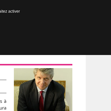
Nous joindre
itez activer
Espace abonné
a
ns à
aura