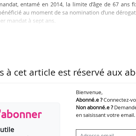
andat, entamé en 2014, la limite d’âge de 67 ans f
it bénéficié au moment de sa nomination d’une déroga
ier mandat à sept ans.
t à « faire émerger les candidatures les plus dive
ls internationaux » a été lancé par le ministère d
s à cet article est réservé aux 
édé à Nicolas Joël en août 2014 à la tête de l’ONP
 du Théâtre du Châtelet (1988-1998), codirecteur
Bienvenue,
Abonné.e ?
Connectez-vou
Non abonné.e ?
Demandez
s'abonner
en saisissant votre email.
utile