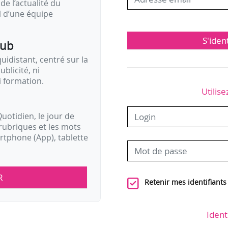
de l’actualité du
il d’une équipe
S'iden
pub
idistant, centré sur la
ublicité, ni
i formation.
Utilise
uotidien, le jour de
rubriques et les mots
artphone (App), tablette
R
Retenir mes identifiants
Ident