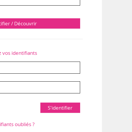
tifier / Découvrir
z vos identifiants
S'identifier
ifiants oubliés ?