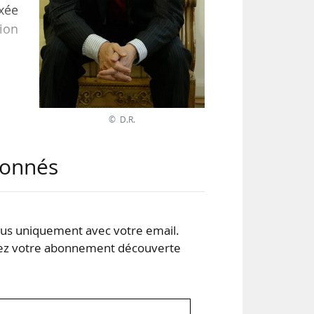
ixée
tion
rses
e la
© D.R.
abonnés
, a
 du
s uniquement avec votre email.
 votre abonnement découverte