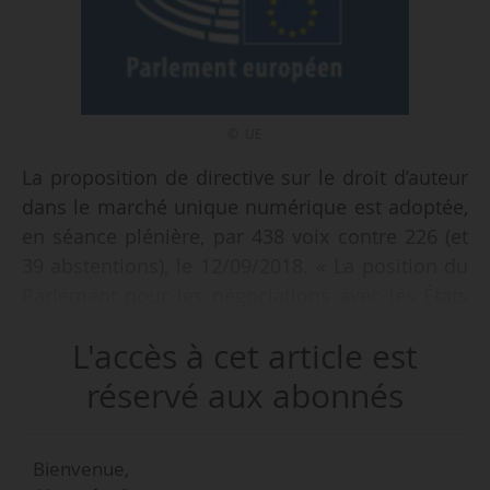
© UE
La proposition de directive sur le droit d’auteur
dans le marché unique numérique est adoptée,
en séance plénière, par 438 voix contre 226 (et
39 abstentions), le 12/09/2018. « La position du
Parlement pour les négociations avec les États
membres, en vue de conclure un accord final,
L'accès à cet article est
(…) comprend des changements importants par
rapport à la proposition de la commission
réservé aux abonnés
parlementaire présentée en juin 2018 », précise
le Parlement européen.
Bienvenue,