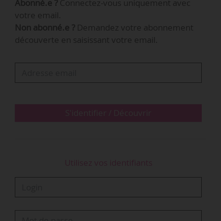
Abonné.e ?
Connectez-vous uniquement avec
Les amendements présentés par le rapporteur
votre email.
du texte Axel Voss (député allemand PPE),
Non abonné.e ?
Demandez votre abonnement
relatifs notamment à la responsabilisation des
découverte en saisissant votre email.
plateformes en matière d’hébergement des
contenus, sont adoptés. « Je me félicite que
malgré une campagne de lobbying très forte,
menée par les géants d’Internet, le Parlement
compte désormais une majorité pour soutenir
ce…
S'identifier / Découvrir
Utilisez vos identifiants