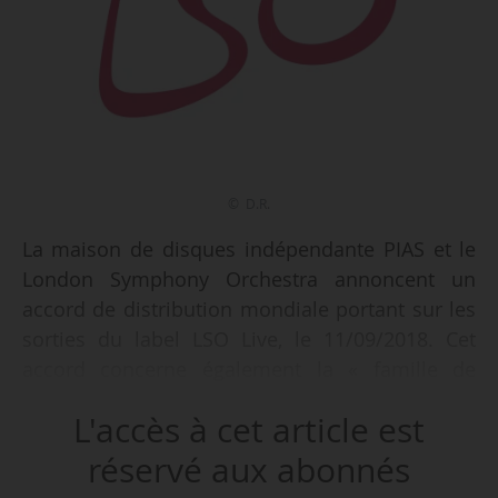
© D.R.
La maison de disques indépendante PIAS et le
London Symphony Orchestra annoncent un
accord de distribution mondiale portant sur les
sorties du label LSO Live, le 11/09/2018. Cet
accord concerne également la « famille de
labels » liés à LSO : The Recordings of the Choir
L'accès à cet article est
of King’s College (Cambridge), Mariinsky et Colin
Currie Records.
réservé aux abonnés