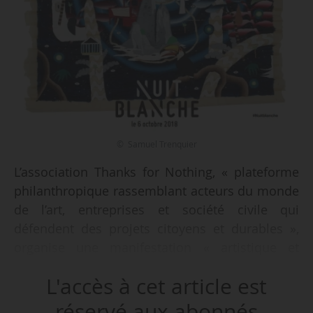
© Samuel Trenquier
L’association Thanks for Nothing, « plateforme
philanthropique rassemblant acteurs du monde
de l’art, entreprises et société civile qui
défendent des projets citoyens et durables »,
organise une manifestation « artistique et
solidaire », sur le Pont Alexandre III, lors de la
L'accès à cet article est
e
17
Nuit Blanche, le 06/10/2018, annoncent les
organisateurs de l’événement le 11/09/2018.
réservé aux abonnés