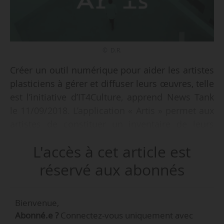
© D.R.
Créer un outil numérique pour aider les artistes
plasticiens à gérer et diffuser leurs œuvres, telle
est l’initiative d’IT4Culture, apprend News Tank
le 11/09/2018. L’application « Artis » permet aux
artistes de constituer un inventaire de leurs
œuvres en créant des fiches de renseignement
L'accès à cet article est
à partir d’un porfolio, de créer un carnet
d’adresses et d’éditer des factures, des
réservé aux abonnés
certificats d’authenticité et des bons de dépôt
afin de faciliter la déclaration de revenus et
Bienvenue,
le suivi des dépôts et prêts d’œuvres.
Abonné.e ?
Connectez-vous uniquement avec
L’application disponible sur le Google Playstore