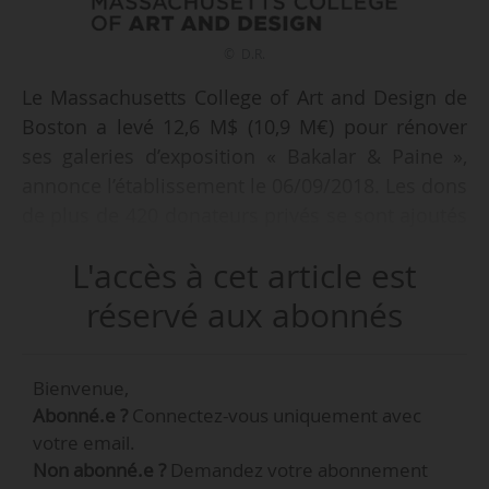
© D.R.
Le Massachusetts College of Art and Design de
Boston a levé 12,6 M$ (10,9 M€) pour rénover
ses galeries d’exposition « Bakalar & Paine »,
annonce l’établissement le 06/09/2018. Les dons
de plus de 420 donateurs privés se sont ajoutés
au cadeau d'1 M$ (863 000 €) fait par l’ancien
L'accès à cet article est
élève Arne Glimcher, fondateur de la Pace
Gallery (basée à Boston), « démontrant
réservé aux abonnés
l’enthousiasme des donateurs privés à investir
dans un lieu d’art de classe internationale et
Bienvenue,
gratuit à Boston. Les galeries Bakalar & Paine
Abonné.e ?
Connectez-vous uniquement avec
ont servi notre communauté pendant des
votre email.
décennies, et grâce à ces dons d’organisations
Non abonné.e ?
Demandez votre abonnement
et de particuliers, nos espaces seront rénovés