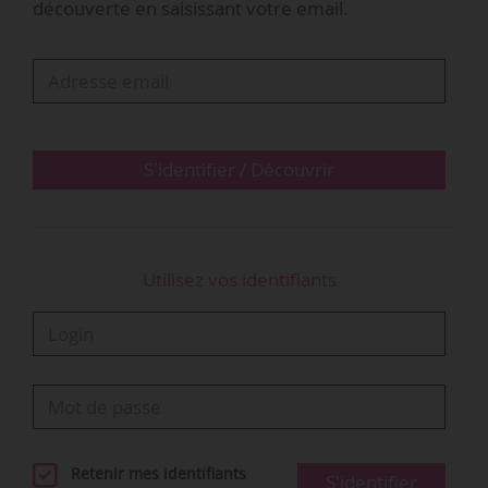
découverte en saisissant votre email.
pour offrir une meilleure accessibilité et un
programme étendu, ouvrant à tous les portes
de l’art et du design », déclare David P. Nelson,
président de MassArt.…
S'identifier / Découvrir
Utilisez vos identifiants
Retenir mes identifiants
S'identifier