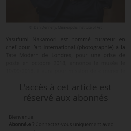
© Dan Dennehy, Minneapolis Institute of Art
Yasufumi Nakamori est nommé curateur en
chef pour l’art international (photographie) à la
Tate Modern de Londres, pour une prise de
poste en octobre 2018, annonce le musée le
10/09/2018. Il aura pour mission de « mener le
développement de la collection photographique
L'accès à cet article est
de la Tate ainsi que le programme d’expositions
et la présentation des collections ». Il succède
réservé aux abonnés
à Simon Baker, devenu directeur de la Maison
e
Européenne de la Photographie (Paris 4
) le
Bienvenue,
24/01/2018.
Abonné.e ?
Connectez-vous uniquement avec