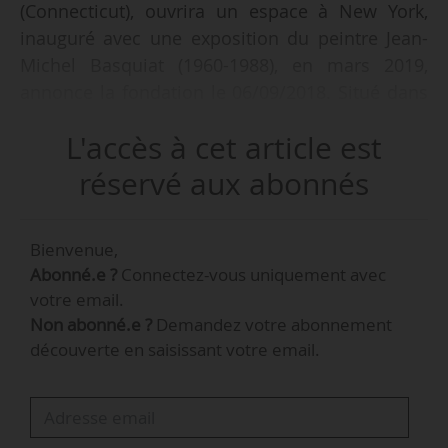
(Connecticut), ouvrira un espace à New York,
inauguré avec une exposition du peintre Jean-
Michel Basquiat (1960-1988), en mars 2019,
annonce la fondation le 06/09/2018. Situé dans
le quartier d’East Village, dans un ancien
L'accès à cet article est
bâtiment de la société d’énergie Consolidated
Edison, devenu l’atelier et l’habitation de
réservé aux abonnés
l’artiste Walter De Maria du milieu des années
1980 jusqu’à sa mort en 2013, ce nouvel espace
Bienvenue,
totalise environ 2 130 m², et a été rénové par le
Abonné.e ?
Connectez-vous uniquement avec
cabinet new-yorkais Gluckman Tang Architects.
votre email.
Non abonné.e ?
Demandez votre abonnement
Créée en 1996, la fondation Brant a pour
découverte en saisissant votre email.
mission de « promouvoir l’éducation et
l’appréciation de l’art et du design
contemporains, en rendant des œuvres
disponibles pour leur étude par des institutions