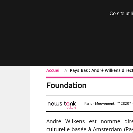
Découvrir sans engagement
Ce site uti
Menu
Accueil
Pays-Bas : André Wilkens direc
Pays-Bas : André Wilkens
Foundation
Paris - Mouvement n°128207 -
André Wilkens est nommé direc
culturelle basée à Amsterdam (Pay