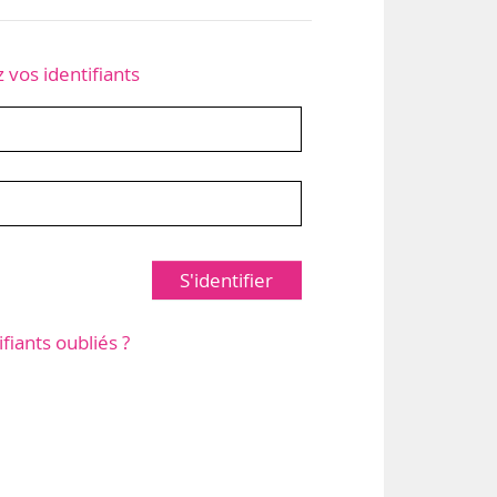
z vos identifiants
S'identifier
ifiants oubliés ?