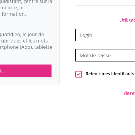
idistant, centré sur la
ublicité, ni
i formation.
Utilise
uotidien, le jour de
rubriques et les mots
artphone (App), tablette
R
Retenir mes identifiants
Ident