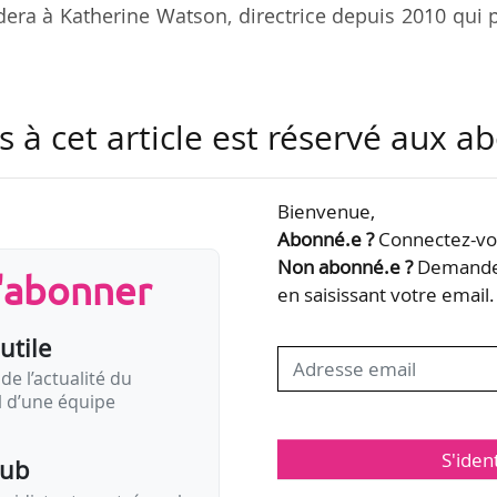
dera à Katherine Watson, directrice depuis 2010 qui 
ecteur de l’Open Society Institute de la fondation S
s à cet article est réservé aux 
centre de projets Stiftung Mercator (Berlin) de 20
Die Offene Gesellschaft, centre d’initiative civique q
Bienvenue,
Abonné.e ?
Connectez-vou
Non abonné.e ?
Demandez
s'abonner
en saisissant votre email.
utile
de l’actualité du
il d’une équipe
S'iden
pub