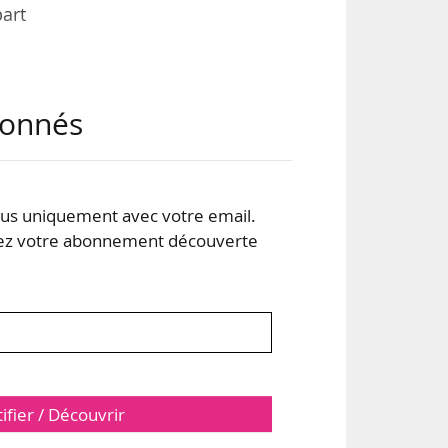
part
oros
abonnés
09 à
u’il
s uniquement avec votre email.
 votre abonnement découverte
tifier / Découvrir