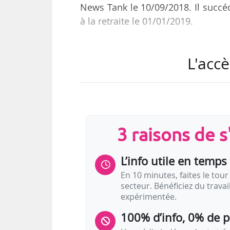
News Tank le 10/09/2018. Il succé
à la retraite le 01/01/2019.
André Wilkens a notamment été dir
L'accè
(Bruxelles) de 2003 à 2009 et du 
2015. Il reste membre du Bureau de 
a cofondé en 2016.
3 raisons de 
L’info utile en temps 
En 10 minutes, faites le tour 
secteur. Bénéficiez du trava
expérimentée.
100% d’info, 0% de 