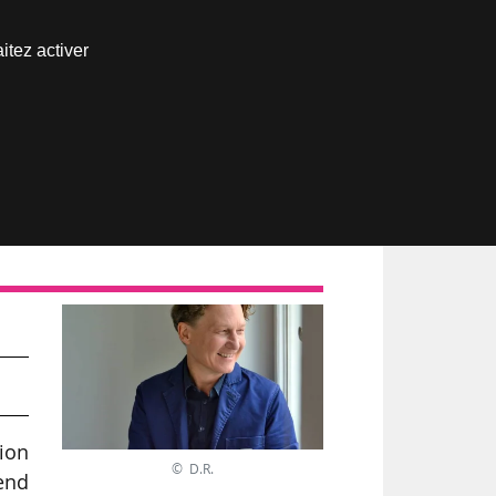
Nous joindre
itez activer
Espace abonné
ion
© D.R.
rend