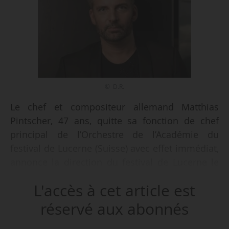
© D.R.
Le chef et compositeur allemand Matthias
Pintscher, 47 ans, quitte sa fonction de chef
principal de l’Orchestre de l’Académie du
festival de Lucerne (Suisse) avec effet immédiat,
annonce la direction du festival de Lucerne le
5/09/2018. Pintscher « n’est pas en mesure de
L'accès à cet article est
remplir ses engagements futurs pour des
raisons personnelles », indique le festival. Il est
réservé aux abonnés
par ailleurs précisé que « la direction décide