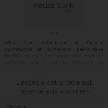
© D.R.
Winy Maas, cofondateur de l’agence
d’architecture et d’urbanisme néerlandaise
MVRDV, est chargé de mener une étude de
recherche urbaine sur la métropole de
Marseille, enquête à partir de laquelle sera
e
construit le programme de la 13
biennale d’art
L'accès à cet article est
contemporain Manifesta, qui se tiendra du
07/06 au 01/11/2020, annonce Hedwig Fijen,
réservé aux abonnés
directrice de Manifesta, le 31/08/2018. Membre
de l’OMA, Winy Maas a également été
Bienvenue,
consultant pour la Ville de Barcelone (Espagne)