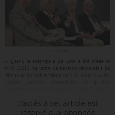
© Seb Lascoux
« Quand la métropole de Lyon a été créée le
01/01/2015, sa lettre de mission demandait de
diminuer les subventions de 6 %, alors que les
acteurs culturels attendaient un guichet
supplémentaire de subventions. Malgré cela, la
culture était reconnue comme un facteur de
L'accès à cet article est
cohésion des territoires, et donc comme un
élément à développer. Après avoir été à la
réservé aux abonnés