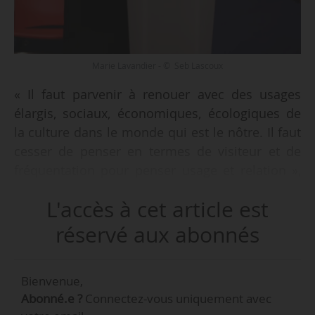
Marie Lavandier - © Seb Lascoux
« Il faut parvenir à renouer avec des usages
élargis, sociaux, économiques, écologiques de
la culture dans le monde qui est le nôtre. Il faut
cesser de penser en termes de visiteur et de
fréquentation pour penser usage et relation »,
e
déclare Marie Lavandier en introduction de la 3
L'accès à cet article est
édition de Think Culture, organisée par News
Tank Culture à l’Université Paris-Dauphine le
réservé aux abonnés
04/09/2018.
Bienvenue,
« Cette politique originale nous permet
Abonné.e ?
Connectez-vous uniquement avec
d’accueillir aujourd’hui 450 000 visiteurs. C’est