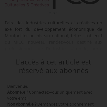
© D.R.
Faire des industries culturelles et créatives un
axe fort du développement économique de
Montpellier au niveau national, tel est l’objectif
du MICC, nouveau rendez-vous destiné aux
professionnels de l’industrie culturelle, porté
par Montpellier Méditerranée Métropole qui
L'accès à cet article est
aura lieu du 09 au 12/04/2018. Organisé sur une
dizaine de sites à travers la ville, cet événement
réservé aux abonnés
met en relation les « acteurs du territoire
montpelliérain dans les domaines du cinéma,
Bienvenue,
du jeu vidéo, de l’animation 3D et effets
Abonné.e ?
Connectez-vous uniquement avec
spéciaux, de la radio, de l’audiovisuel, du
votre email.
spectacle vivant », autour de projections,
Non abonné.e ?
Demandez votre abonnement
expositions, tables rondes, ateliers, workshops