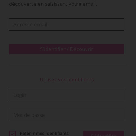
découverte en saisissant votre email.
et rencontres professionnelles. À travers cette
initiative, Montpellier entend également « attirer
les meilleurs entrepreneurs et studios étrangers
pour qu’ils…
S'identifier / Découvrir
Utilisez vos identifiants
Retenir mes identifiants