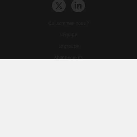
Qui sommes-nous ?
L‘équipe
Le groupe
Abonnements
Contact
Archives
CGA
Mentions légales
Confidentialité
Cookies