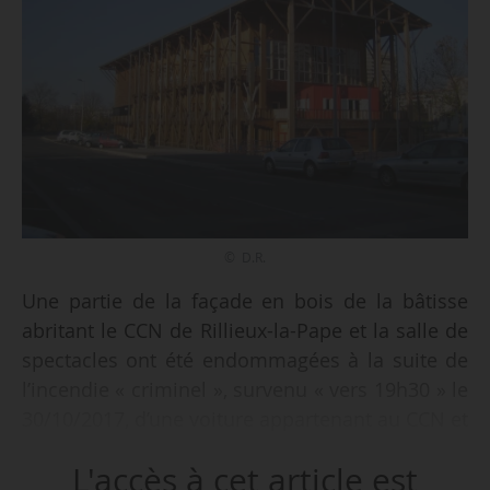
© D.R.
Une partie de la façade en bois de la bâtisse
abritant le CCN de Rillieux-la-Pape et la salle de
spectacles ont été endommagées à la suite de
l’incendie « criminel », survenu « vers 19h30 » le
30/10/2017, d’une voiture appartenant au CCN et
garée à proximité du bâtiment, apprend News
L'accès à cet article est
Tank le 31/10/2017. Aucune victime n’est à