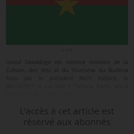
© D.R.
Issouf Sawadogo est nommé ministre de la
Culture, des Arts et du Tourisme du Burkina
Faso par le président Roch Kaboré, le
30/10/2017. Il succède à Tahirou Barry, qui a
démissionné le 26/10/2017.
L'accès à cet article est
Issouf Sawadogo appartient comme son
prédécesseur au Parti pour la renaissance
réservé aux abonnés
nationale (PAREN). Il a notamment été proviseur