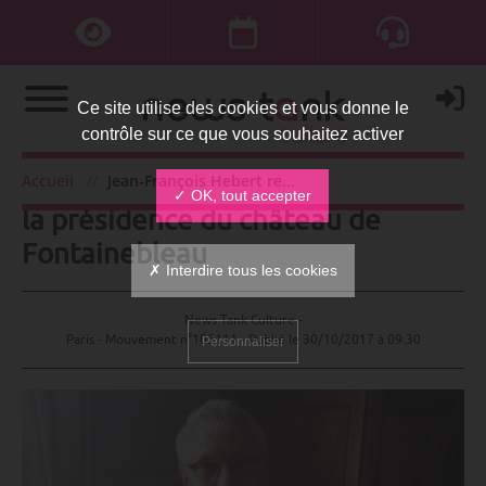
Ce site utilise des cookies et vous donne le
contrôle sur ce que vous souhaitez activer
Jean-François Hebert renouvelé à
Accueil
Jean-François Hebert renouvelé à la présidence du château de Fontainebleau
✓ OK, tout accepter
la présidence du château de
Fontainebleau
✗ Interdire tous les cookies
News Tank Culture -
Paris - Mouvement n°105111 - Publié le
30/10/2017 à 09:30
Personnaliser