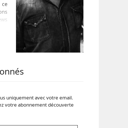
i ce
ions
News
 la
es à
bels
abonnés
s uniquement avec votre email.
 votre abonnement découverte