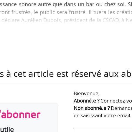
issance sonore autre que dans un bar ou chez soi. S
ront frustrés, le public sera frustré. Il tuera les créat
, déclare Aurélien Dubois, président de la CSCAD, à 
réagit au décret 2017-1244 du 07/08/2017 relatif à
its et aux sons amplifiés. Il définit plusieurs mesur
8. Parmi elles, la limitation sonore fixée à 102 déci
imitation du niveau des basses fréquences à 118…
s à cet article est réservé aux 
Bienvenue,
Abonné.e ?
Connectez-vou
Non abonné.e ?
Demandez
s'abonner
en saisissant votre email.
utile