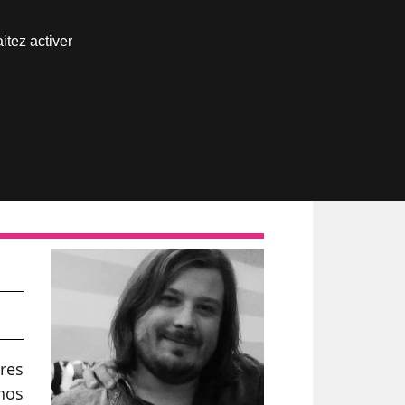
Nous joindre
itez activer
Espace abonné
a
res
nos