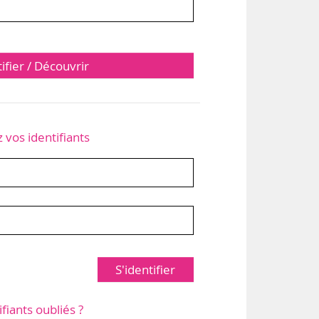
tifier / Découvrir
z vos identifiants
S'identifier
ifiants oubliés ?