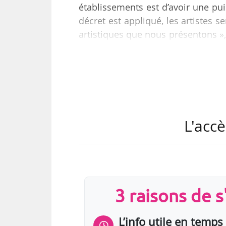
établissements est d’avoir une pu
décret est appliqué, les artistes se
artistiques que nous présentons »
Tank, le 25/10/2017. Ce dernier 
prévention des risques liés aux bru
appliquer au plus tard le 01/10/201
pondérés A sur 15 minutes et la l
L'accè
3 raisons de 
L’info utile en temps 