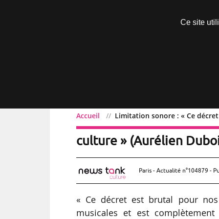
Découvrir sans engagement
Ce site uti
Menu
Accueil
Limitation sonore : « Ce décret
Limitation sonore : « Ce 
culture » (Aurélien Duboi
Paris - Actualité n°104879 - P
« Ce décret est brutal pour nos
musicales et est complètement d