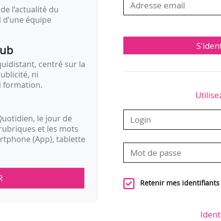
de l’actualité du
il d’une équipe
S'iden
pub
idistant, centré sur la
ublicité, ni
i formation.
Utilise
uotidien, le jour de
rubriques et les mots
artphone (App), tablette
R
Retenir mes identifiants
Ident