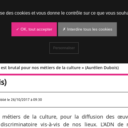
Prendre un rendez-vous
lise des cookies et vous donne le contrôle sur ce que vous souha
✓ OK, tout accepter
✗ Interdire tous les cookies
Personnaliser
 est brutal pour nos métiers de la culture » (Aurélien Dubois)
décret est brutal pour nos métiers de l
s)
ublié le
26/10/2017 à 09:30
 métiers de la culture, pour la diffusion des œuv
iscriminatoire vis-à-vis de nos lieux. L’ADN de 