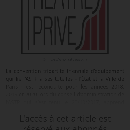
© https://www.astp.asso.fr/
La convention tripartite triennale d’équipement
qui lie l’ASTP à ses tutelles - l’État et la Ville de
Paris - est reconduite pour les années 2018,
2019 et 2020 lors du conseil d’administration de
l’ASTP qui s’est tenu le 20/10/2017, apprend
News Tank le 25/10/2017. Cette convention
L'accès à cet article est
prévoit les conditions dans lesquelles les
théâtres adhérents de l’ASTP peuvent accéder à
réservé aux abonnés