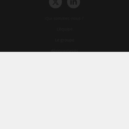
Qui sommes-nous ?
L‘équipe
Le groupe
Abonnements
Contact
Archives
CGA
Mentions légales
Confidentialité
Cookies