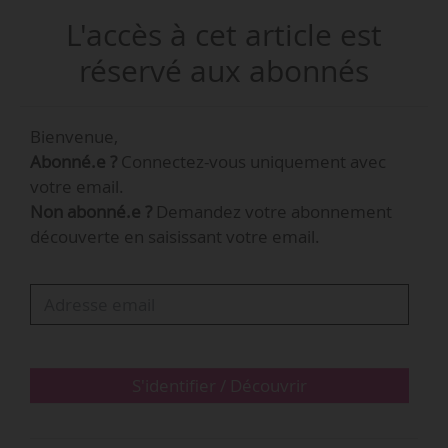
novembre 2015 et les quitte le 31/10/2017.
L'accès à cet article est
Pierre-Henri Frappat assure la direction
administrative et la coordination du collectif
réservé aux abonnés
jazz Arfi, à Lyon, depuis 2002. Il est par ailleurs
président de la plateforme Jazz(s)RA, réseau
Bienvenue,
transversal des acteurs du jazz en région
Abonné.e ?
Connectez-vous uniquement avec
Auvergne-Rhône-Alpes, depuis 2016. Il quittera
votre email.
ces deux fonctions fin 2017.
Non abonné.e ?
Demandez votre abonnement
découverte en saisissant votre email.
S'identifier / Découvrir