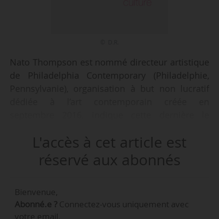
© D.R.
Nato Thompson est nommé directeur artistique
de Philadelphia Contemporary (Philadelphie,
Pennsylvanie), organisation à but non lucratif
dédiée à l’art contemporain créée en
septembre 2016, indique cette dernière le
23/10/2017. Il prendra ses fonctions à compter
L'accès à cet article est
de novembre 2017. Nato Thompson était depuis
février 2017 directeur artistique de Creative
réservé aux abonnés
Time (New York), structure au sein de laquelle il
a également occupé le poste de curateur de
Bienvenue,
2007 à janvier 2017.
Abonné.e ?
Connectez-vous uniquement avec
votre email.