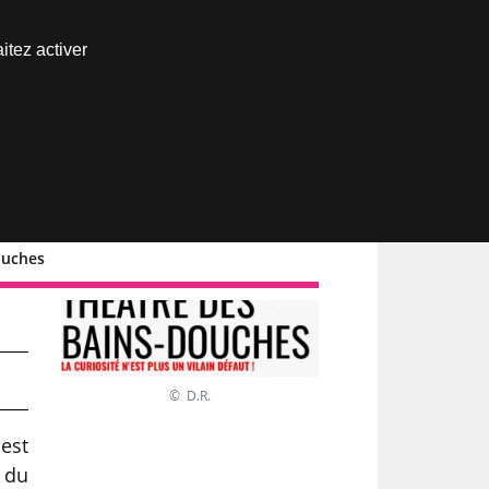
Nous joindre
itez activer
Espace abonné
ouches
© D.R.
est
s du