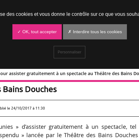
Prendre un rendez-vous
lise des cookies et vous donne le contrôle sur ce que vous souha
✓ OK, tout accepter
✗ Interdire tous les cookies
Personnaliser
pour assister gratuitement à un spectacle au Théâtre des Bains D
pendu pour assister gratuitement à un
s Bains Douches
blié le
24/10/2017 à 11:30
ies » d’assister gratuitement à un spectacle, tel 
t suspendu » lancée par le Théâtre des Bains Douche