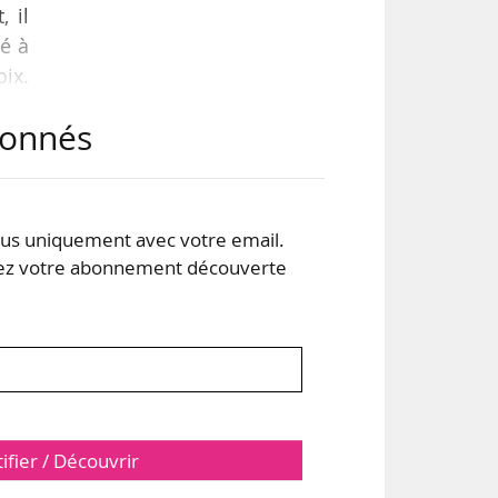
, il
xé à
oix.
s de
abonnés
dans
rme
s uniquement avec votre email.
 votre abonnement découverte
tifier / Découvrir