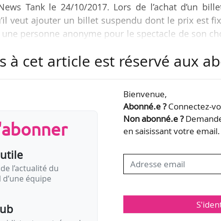
ews Tank le 24/10/2017. Lors de l’achat d’un billet
’il veut ajouter un billet suspendu dont le prix est fi
é à une personne anonyme pour le spectacle de son ch
es habitants du quartier, nous nous sommes rapproché
s à cet article est réservé aux 
r. Les bénéficiaires du billet suspendu nous seront 
ces mêmes centres sociaux. Nous espérons qu’à te
irectement retirer leur billet au théâtre. C’est…
Bienvenue,
Abonné.e ?
Connectez-vou
Non abonné.e ?
Demandez
s'abonner
en saisissant votre email.
utile
de l’actualité du
il d’une équipe
S'iden
pub