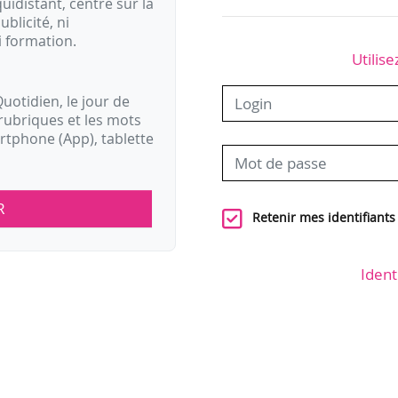
idistant, centré sur la
ublicité, ni
i formation.
Utilise
uotidien, le jour de
rubriques et les mots
artphone (App), tablette
R
Retenir mes identifiants
Ident