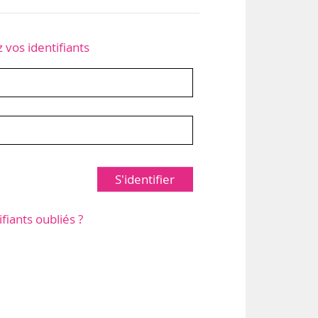
z vos identifiants
S'identifier
ifiants oubliés ?