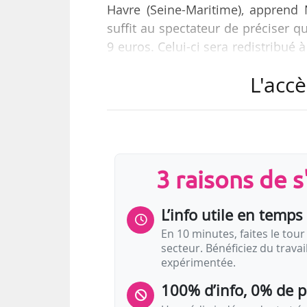
Havre (Seine-Maritime), apprend N
suffit au spectateur de préciser qu
9 euros. Celui-ci sera redistribu
« Afin de tisser des liens avec l
L'accè
plusieurs centres sociaux alentou
un premier temps “envoyés” par 
les habitants eux-mêmes viendront d
3 raisons de 
L’info utile en temps 
En 10 minutes, faites le tour 
secteur. Bénéficiez du trava
expérimentée.
100% d’info, 0% de 