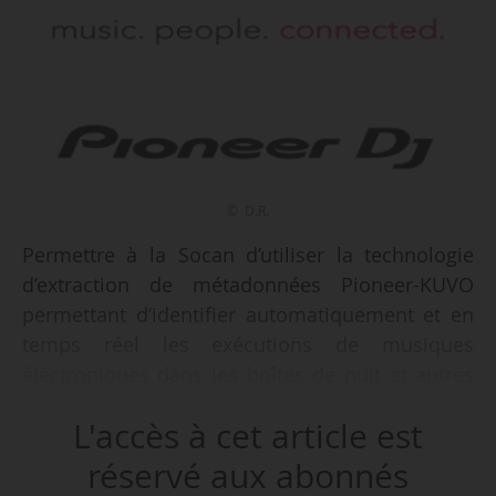
© D.R.
Permettre à la Socan d’utiliser la technologie
d’extraction de métadonnées Pioneer-KUVO
permettant d’identifier automatiquement et en
temps réel les exécutions de musiques
électroniques dans les boîtes de nuit et autres
endroits où celles-ci sont diffusées, tel est
L'accès à cet article est
l’objectif du partenariat conclu entre la société
d’auteurs canadienne et Pioneer DJ Corporation,
réservé aux abonnés
société spécialisée dans la production