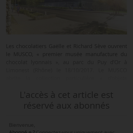
Les chocolatiers Gaëlle et Richard Sève ouvrent
le MUSCO, « premier musée manufacture du
chocolat lyonnais », au parc du Puy d’Or à
Limonest (Rhône) le 18/10/2017. Le MUSCO
abrite la collection particulière « d’objets
insolites et exotiques » de Gaëlle et Richard
L'accès à cet article est
Sève ainsi qu’une manufacture « de la fève à la
tablette », une boutique et une cuisine-atelier
réservé aux abonnés
où des chefs pâtissiers et chocolatiers
dispensent des cours. Le musée manufacture a
Bienvenue,
été entièrement financé par l’entreprise.
Abonné.e ?
Connectez-vous uniquement avec