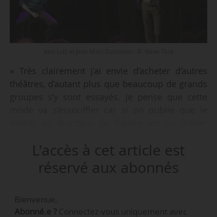
Alex Lutz et Jean-Marc Dumontet - © News Tank
« Très clairement j’ai envie d’acheter d’autres
théâtres, d’autant plus que beaucoup de grands
groupes s’y sont essayés. Je pense que cette
mode va s’essouffler car si on oublie que le
métier de directeur de théâtre est un métier
d’artisan, on n’arrive pas bien à le faire. Les
L'accès à cet article est
grands groupes n’ont pas encore l’agilité et la
souplesse, ce qui peut les dissuader de
réservé aux abonnés
poursuivre dans leur logique d’expansion. Pour
ma part, je n’ai pas acheté des théâtres pour
Bienvenue,
empiler du capital mais pour imaginer des
Abonné.e ?
Connectez-vous uniquement avec
projets. Je me suis rendu compte que lorsque