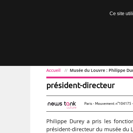
Découvrir sans engagement
Ce site uti
Menu
Accueil
Musée du Louvre : Philippe Du
Musée du Louvre : Phili
président-directeur
Paris - Mouvement n°104175 -
Philippe Durey a pris les foncti
président-directeur du musée du L