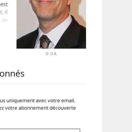
est
, il
t de
 le
ment
© D.R.
’est
abonnés
s uniquement avec votre email.
 votre abonnement découverte