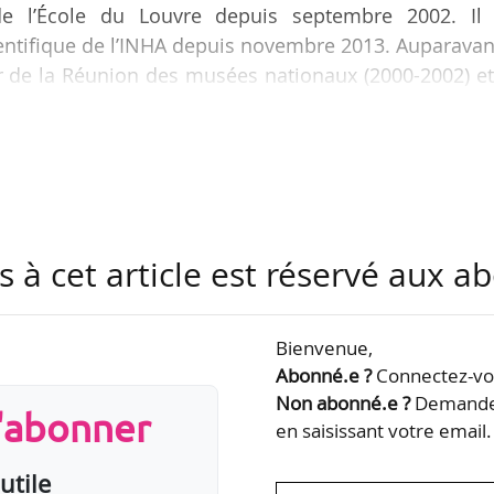
 de l’École du Louvre depuis septembre 2002. Il 
tifique de l’INHA depuis novembre 2013. Auparavant
r de la Réunion des musées nationaux (2000-2002) e
 de Lyon (1986-2000).
at de directeur de l’École du Louvre s’est achevé
nneur et la responsabilité de diriger cet établisse
ouvoir affirmer qu’au cours de cette période elle s
développée, qu’il…
s à cet article est réservé aux 
Bienvenue,
Abonné.e ?
Connectez-vou
Non abonné.e ?
Demandez
s'abonner
en saisissant votre email.
utile