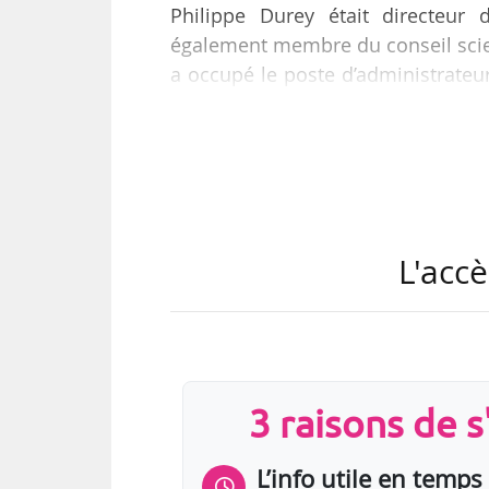
Philippe Durey était directeur
également membre du conseil scien
a occupé le poste d’administrateu
directeur du Musée des beaux-arts
« Mon cinquième et dernier mand
30/09/2017. J’aurai ainsi eu l’ho
pendant quinze années. Je pense p
considérablement transformée et 
L'accè
3 raisons de 
L’info utile en temps 