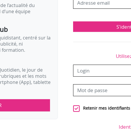
de l’actualité du
il d’une équipe
S'iden
pub
idistant, centré sur la
ublicité, ni
i formation.
Utilise
uotidien, le jour de
rubriques et les mots
artphone (App), tablette
R
Retenir mes identifiants
Ident