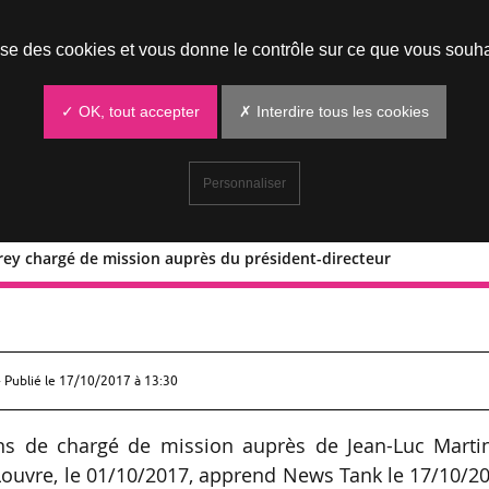
Prendre un rendez-vous
lise des cookies et vous donne le contrôle sur ce que vous souha
✓ OK, tout accepter
✗ Interdire tous les cookies
Personnaliser
rey chargé de mission auprès du président-directeur
ppe Durey chargé de mission auprès du
 Publié le
17/10/2017 à 13:30
ons de chargé de mission auprès de Jean-Luc Martin
ouvre, le 01/10/2017, apprend News Tank le 17/10/2