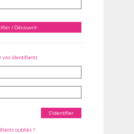
tifier / Découvrir
z vos identifiants
S'identifier
ifiants oubliés ?