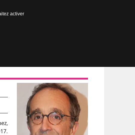
Nous joindre
itez activer
Espace abonné
ez,
017.