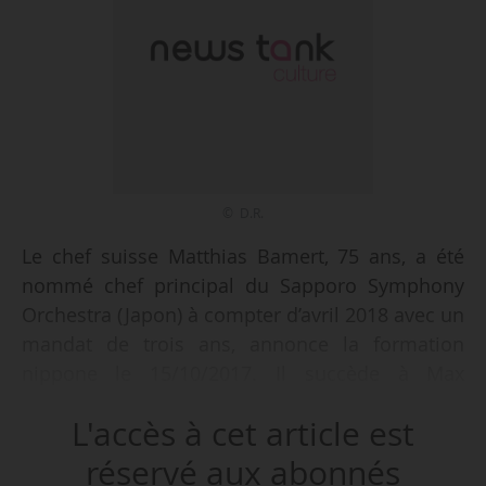
© D.R.
Le chef suisse Matthias Bamert, 75 ans, a été
nommé chef principal du Sapporo Symphony
Orchestra (Japon) à compter d’avril 2018 avec un
mandat de trois ans, annonce la formation
nippone le 15/10/2017. Il succède à Max
Pommer qui occupait la fonction depuis 2014.
L'accès à cet article est
Matthias Bamert est par ailleurs premier chef
invité du Daejeon Philharmonic Orchestra
réservé aux abonnés