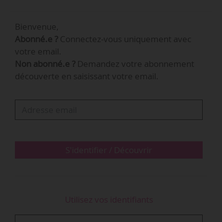
(Corée du sud).
Bienvenue,
Fondé en 1962, le Sapporo Symphony Orchestra
Abonné.e ?
Connectez-vous uniquement avec
est l’unique formation symphonique
votre email.
professionnelle de l’île de Hokkaido.
Non abonné.e ?
Demandez votre abonnement
découverte en saisissant votre email.
S'identifier / Découvrir
Utilisez vos identifiants