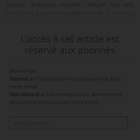
service, directrice adjointe chargée des arts
plastiques à la direction générale de la création
artistique du ministère de la Culture, par arrêté
de Françoise Nyssen, ministre de la Culture, en
L'accès à cet article est
date du 02/10/2017, publié au Journal officiel le
14/10/2017. Elle remplace Pierre Oudart, qui
réservé aux abonnés
devient directeur de l’École supérieure d’Art et
de Design Marseille-Méditerranée. Il était
Bienvenue,
directeur adjoint chargé des arts plastiques à la
Abonné.e ?
Connectez-vous uniquement avec
DGCA depuis mars 2012.
votre email.
Non abonné.e ?
Demandez votre abonnement
Marianne Berger a notamment été cheffe du
découverte en saisissant votre email.
département du soutien à la création, service
des arts plastiques, au ministère de la Culture et
de la Communication entre janvier 2014 et
octobre 2015.