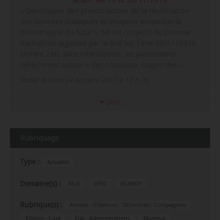
« Développer des projets autour de la réutilisation
des données publiques et imaginer ensemble la
bibliothèque du futur », tel est l’objectif du premier
hackathon organisé par la BnF les 19 et 20/11/2016.
Durant 24h, sans interruption, les participants
réfléchiront autour « des nouveaux usages des…
Publié le lundi 24 octobre 2016 à 13 h 26
plus
Rubriquage
Type :
Actualité
Domaine(s) :
MUS
SPEC
MUMOP
Rubrique(s) :
Artistes - Créateurs - Orchestres - Compagnies
Édition - Livre
État - Administrations
Musique