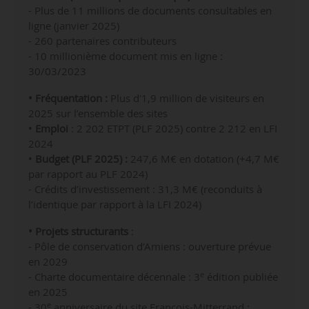
- Plus de 11 millions de documents consultables en
ligne (janvier 2025)
- 260 partenaires contributeurs
- 10 millionième document mis en ligne :
30/03/2023
• Fréquentation :
Plus d'1,9 million de visiteurs en
2025 sur l’ensemble des sites
•
Emploi
: 2 202 ETPT (PLF 2025) contre 2 212 en LFI
2024
•
Budget (PLF 2025) :
247,6 M€ en dotation (+4,7 M€
par rapport au PLF 2024)
- Crédits d’investissement : 31,3 M€ (reconduits à
l’identique par rapport à la LFI 2024)
• Projets structurants
:
- Pôle de conservation d’Amiens : ouverture prévue
en 2029
e
- Charte documentaire décennale : 3
édition publiée
en 2025
e
- 30
anniversaire du site François-Mitterrand :