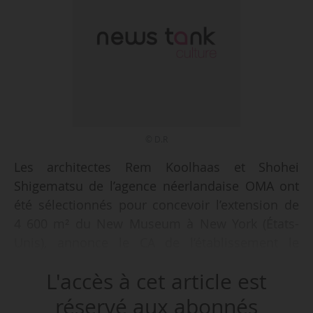
© D.R
Les architectes Rem Koolhaas et Shohei
Shigematsu de l’agence néerlandaise OMA ont
été sélectionnés pour concevoir l’extension de
4 600 m² du New Museum à New York (États-
Unis), annonce le CA de l’établissement le
11/10/2017. Les nouvelles salles seront
L'accès à cet article est
installées dans le bâtiment adjacent au New
Museum, acquis par l’établissement en 2008.
réservé aux abonnés