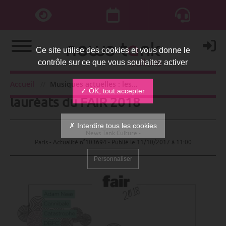
Ce site utilise des cookies et vous donne le
contrôle sur ce que vous souhaitez activer
Musiques actuelles : les 15
Accueil
Musiques actuelles : les 15 lauréats du FAIR 2018
✓ OK, tout accepter
lauréats du FAIR 2018
✗ Interdire tous les cookies
News Tank Culture -
Paris - Actualité n°103694 - Publié le
11/10/2017 à 11:00
Personnaliser