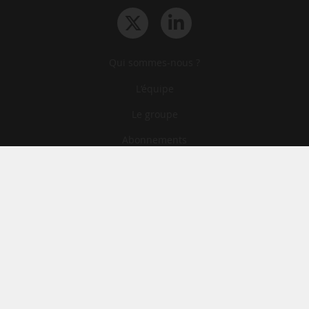
Qui sommes-nous ?
L‘équipe
Le groupe
Abonnements
Contact
Archives
CGA
Mentions légales
Confidentialité
Cookies