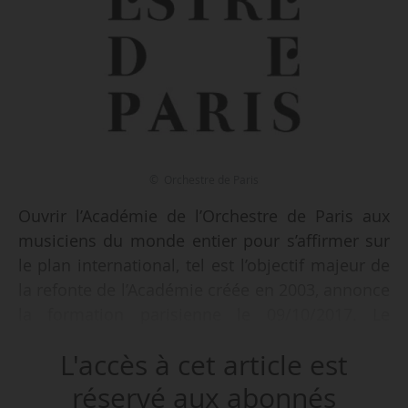
© Orchestre de Paris
Ouvrir l’Académie de l’Orchestre de Paris aux
musiciens du monde entier pour s’affirmer sur
le plan international, tel est l’objectif majeur de
la refonte de l’Académie créée en 2003, annonce
la formation parisienne le 09/10/2017. Le
nouveau format, qui doit être lancé en
L'accès à cet article est
janvier 2019, nécessite un budget annuel de
250 000 € qui permettra de rétribuer les
réservé aux abonnés