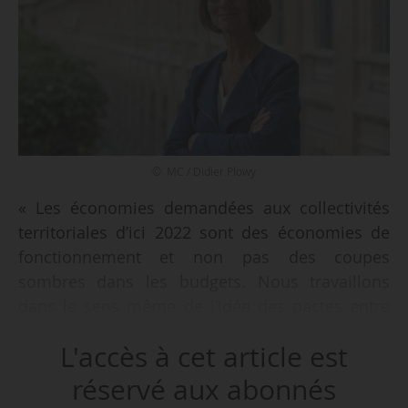
© MC / Didier Plowy
« Les économies demandées aux collectivités
territoriales d’ici 2022 sont des économies de
fonctionnement et non pas des coupes
sombres dans les budgets. Nous travaillons
dans le sens même de l’idée des pactes entre
l’État et les collectivités territoriales, mis en
L'accès à cet article est
place par Fleur Pellerin en 2015. La compétence
culturelle est une compétence partagée. Notre
réservé aux abonnés
propos est de faire en sorte que les collectivités