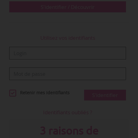
nihilo » ;
S'identifier / Découvrir
• 90 % des 22 000 titres référencés sont mis à
disposition par 14…
Utilisez vos identifiants
Retenir mes identifiants
S'identifier
Identifiants oubliés ?
3 raisons de