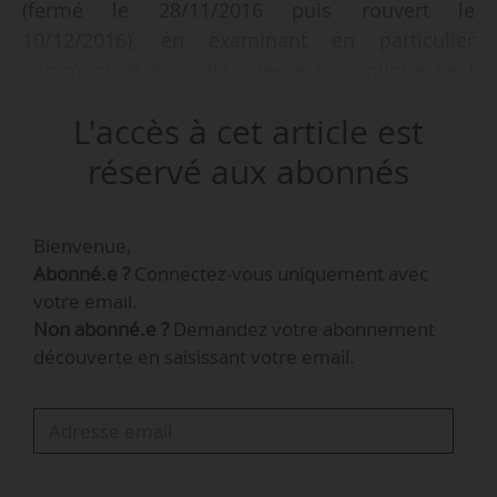
(fermé le 28/11/2016 puis rouvert le
10/12/2016), en examinant en particulier
comment et à quelle vitesse sa réplique s’est
développée, quels sont les contenus
L'accès à cet article est
disponibles sur ce site et comment ils ont été
mis en ligne », tel est l’objectif d’une étude
réservé aux abonnés
menée et présentée par la Hadopi le
09/10/2017.
Bienvenue,
Abonné.e ?
Connectez-vous uniquement avec
Parmi les principales observations formulées
votre email.
par la Haute autorité :
Non abonné.e ?
Demandez votre abonnement
• Ce site nouveau site enregistrait « plus de
découverte en saisissant votre email.
61 millions » de visites uniques en juillet 2017 ;
• Il ne s’apparente pas « au phénomène
communément appelé de site “miroir” - c’est-à-
dire d’un site fermé puis réactivé à une autre
adresse - mais plutôt d’un site recréé ex