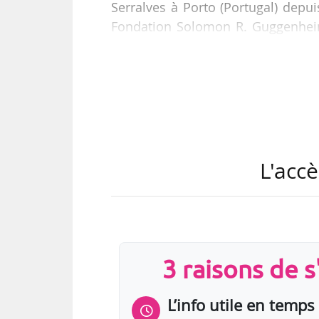
Serralves à Porto (Portugal) depu
Fondation Solomon R. Guggenheim
des commissaires du Abu Dhabi Pr
Émirats arabes unis en 2011. Suza
Oxford (Royaume-Uni) de 2002
directrice-adjointe en 2008 et cura
Suzanne Cotter succède à Enrico Lu
L'accè
3 raisons de 
L’info utile en temps 