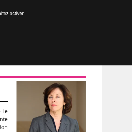
Nous joindre
itez activer
Espace abonné
 le
nte
tion