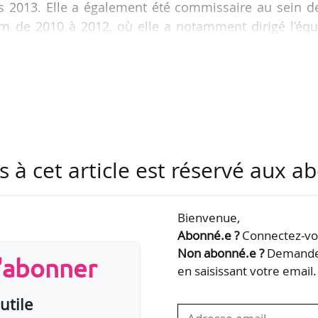
is 2013. Elle a également été commissaire au sein d
 de 2010 à 2012, où elle a notamment dirigé l’équ
e
oject, et commissaire de la 10
Biennale de Sharjah 
nne Cotter a également officié au sein de la Modern
 à 2009, d’abord comme commissaire, puis co
tor at large en 2009.
nghi, qui avait quitté ses…
s à cet article est réservé aux 
Bienvenue,
Abonné.e ?
Connectez-vou
Non abonné.e ?
Demandez
s'abonner
en saisissant votre email.
utile