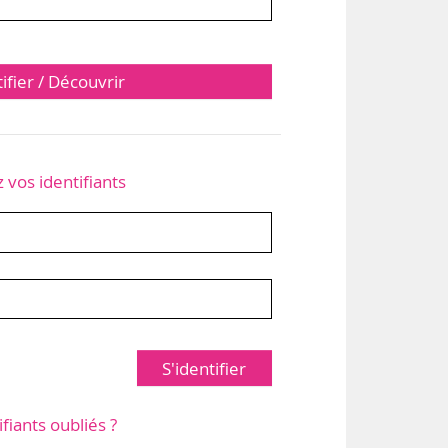
tifier / Découvrir
z vos identifiants
S'identifier
ifiants oubliés ?