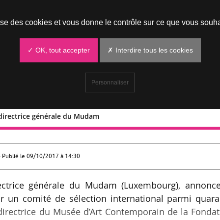
Prendre un rendez-vous
lise des cookies et vous donne le contrôle sur ce que vous souha
✓ OK, tout accepter
✗ Interdire tous les cookies
Personnaliser
directrice générale du Mudam
tter directrice générale du Mudam
 Publié le
09/10/2017 à 14:30
ctrice générale du Mudam (Luxembourg), annonce
r un comité de sélection international parmi quara
directrice du Musée d’Art Contemporain de la Fonda