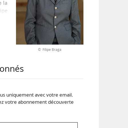
e la
ipe
aux
 Art
mme
© Filipe Braga
abonnés
s uniquement avec votre email.
 votre abonnement découverte