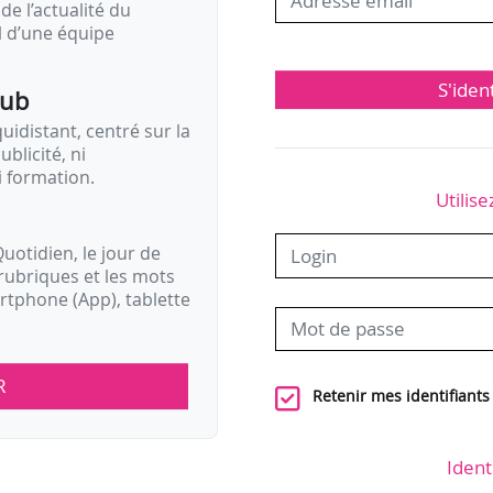
de l’actualité du
il d’une équipe
S'iden
pub
idistant, centré sur la
ublicité, ni
i formation.
Utilise
uotidien, le jour de
rubriques et les mots
artphone (App), tablette
R
Retenir mes identifiants
Ident