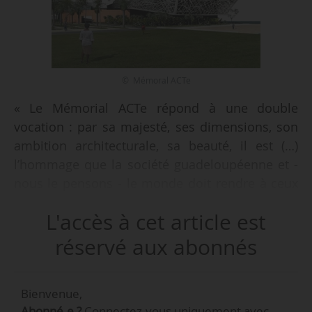
© Mémoral ACTe
« Le Mémorial ACTe répond à une double
vocation : par sa majesté, ses dimensions, son
ambition architecturale, sa beauté, il est (…)
l’hommage que la société guadeloupéenne et -
nous le pensons - le monde doit rendre à ceux
qui ont connu cette histoire. Il fallait un lieu à la
L'accès à cet article est
dimension du crime commis. Mais ce mausolée
n’est pas un lieu inerte : [sa] seconde vocation
réservé aux abonnés
est d’être un lieu d’apprentissage », déclare à
News Tank, le 06/10/2017, Jacques Martial,
Bienvenue,
président du Mémorial ACTe de Pointe-à-Pitre
Abonné.e ?
Connectez-vous uniquement avec