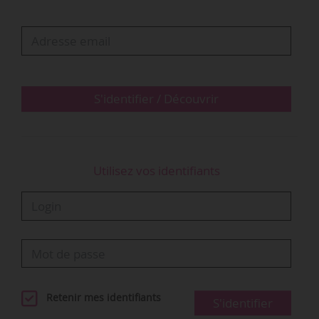
Les procédures judiciaires engagées « n’ayant
plus d’objet pour la Sacem, elles deviennent
caduques et sont de fait abandonnées », précise
la société d’auteurs.
Les deux parties signent par ailleurs un nouvel
S'identifier / Découvrir
accord d’une durée minimum de deux ans,
prenant…
Utilisez vos identifiants
Retenir mes identifiants
S'identifier