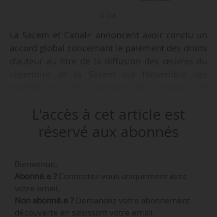
© D.R.
La Sacem et Canal+ annoncent avoir conclu un
accord global concernant le paiement des droits
d’auteur au titre de la diffusion des œuvres du
répertoire de la Sacem sur l’ensemble des
chaînes et des services du groupe, le
06/10/2017. Canal+ s’est engagé à verser à la
L'accès à cet article est
Sacem la totalité des sommes dues pour 2017
au titre des contrats qu’elle gère pour
réservé aux abonnés
l’ensemble des sociétés d’auteurs et à remettre
les données de diffusion des œuvres pour
Bienvenue,
procéder « au plus vite » à la répartition des
Abonné.e ?
Connectez-vous uniquement avec
sommes collectées aux créateurs et éditeurs
votre email.
concernés.
Non abonné.e ?
Demandez votre abonnement
découverte en saisissant votre email.