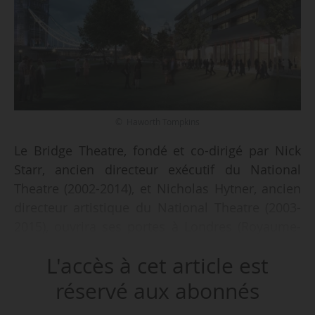
© Haworth Tompkins
Le Bridge Theatre, fondé et co-dirigé par Nick
Starr, ancien directeur exécutif du National
Theatre (2002-2014), et Nicholas Hytner, ancien
directeur artistique du National Theatre (2003-
2015), ouvrira ses portes à Londres (Royaume-
Uni) le 18/10/2017. Le théâtre sera le lieu de
L'accès à cet article est
résidence de la London Theatre Company,
compagnie fondée et co-dirigée par Nick Starr
réservé aux abonnés
et Nicholas Hytner après leur départ du