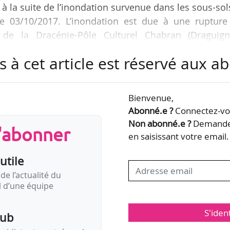
 à la suite de l’inondation survenue dans les sous-sol
le 03/10/2017. L’inondation est due à une rupture
m de la Dracénie-Pôle Culturel Chabran (Draguign
tialement prévues dans la salle Lily Pons, dont le con
s à cet article est réservé aux 
na mirada lenta » d’Ana Morales les 17 et 18/10/201
iron du 21 au 25/11/2017.
Bienvenue,
n Dracénie est présentée dans des lieux de la Vill
Abonné.e ?
Connectez-vou
la…
Non abonné.e ?
Demandez
s'abonner
en saisissant votre email.
utile
de l’actualité du
il d’une équipe
S'iden
pub