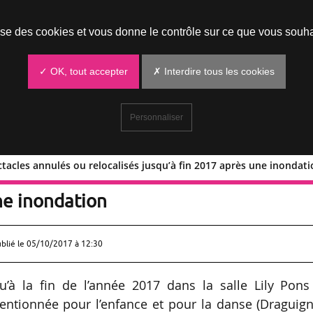
Prendre un rendez-vous
lise des cookies et vous donne le contrôle sur ce que vous souha
✓ OK, tout accepter
✗ Interdire tous les cookies
Personnaliser
ctacles annulés ou relocalisés jusqu’à fin 2017 après une inondat
es spectacles annulés ou relocalisés
ne inondation
ublié le
05/10/2017 à 12:30
’à la fin de l’année 2017 dans la salle Lily Pons
entionnée pour l’enfance et pour la danse (Draguign