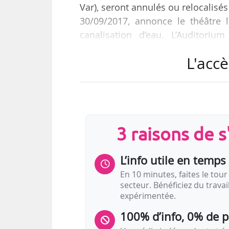
Var), seront annulés ou relocalisés
30/09/2017, annonce le théâtre 
canalisation d’eau. L’Auditoriu
accueillera les représentations ini
L'accè
de Mathis Haug le 05/10/2017, « U
« Les résidents », d’Emmanuelle H
La saison 2017-2018 de Théâtres e
Draguignan et des communes de 
3 raisons de 
L’info utile en temps 
En 10 minutes, faites le tour 
secteur. Bénéficiez du trava
expérimentée.
100% d’info, 0% de 