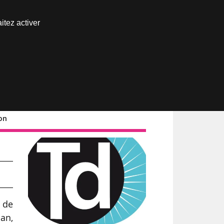
Nous joindre
itez activer
Espace abonné
ion
 de
an,