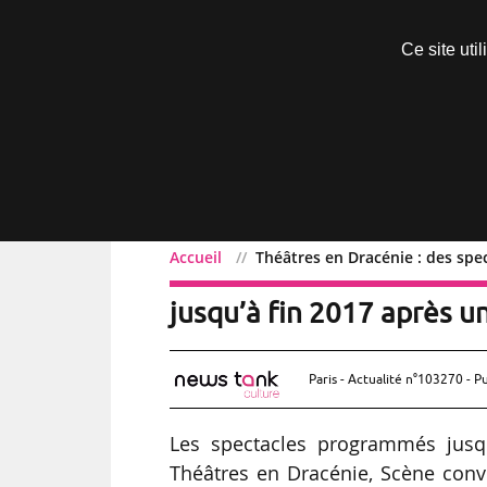
Découvrir sans engagement
Ce site uti
Menu
Accueil
Théâtres en Dracénie : des spe
Théâtres en Dracénie : d
jusqu’à fin 2017 après u
Paris - Actualité n°103270 - P
Les spectacles programmés jusqu
Théâtres en Dracénie, Scène conv