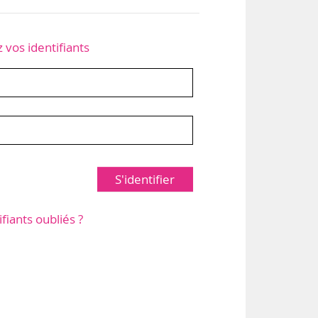
z vos identifiants
S'identifier
ifiants oubliés ?