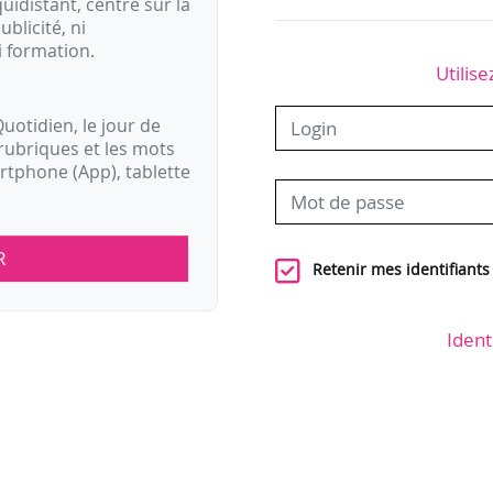
idistant, centré sur la
ublicité, ni
i formation.
Utilise
uotidien, le jour de
rubriques et les mots
artphone (App), tablette
R
Retenir mes identifiants
Ident