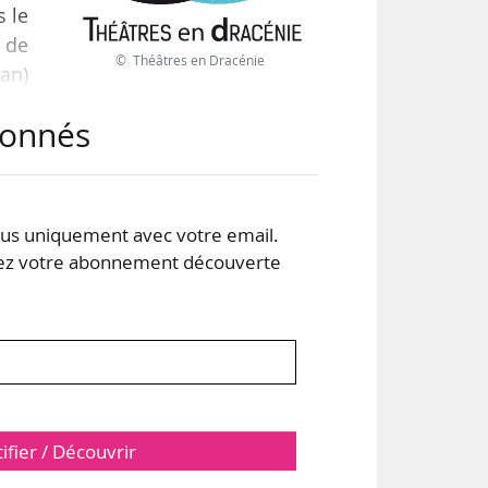
s le
 de
© Théâtres en Dracénie
an)
cert
abonnés
7 ou
e de
s uniquement avec votre email.
 votre abonnement découverte
tifier / Découvrir