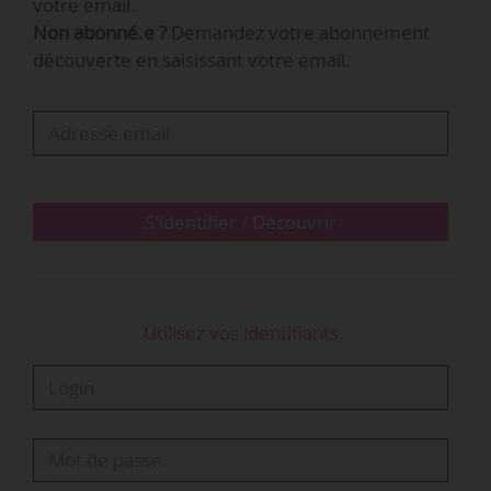
votre email.
• Imaginer une valorisation des collections par
Non abonné.e ?
Demandez votre abonnement
les outils numériques,
découverte en saisissant votre email.
tel est le « scénario proposé » par la Ville et la
Métropole de Lyon pour l’avenir des MTMAD et
présenté le 04/10/2017.
« L’investissement est estimé entre 15 et 18 M€
si un hôtel particulier…
S'identifier / Découvrir
Utilisez vos identifiants