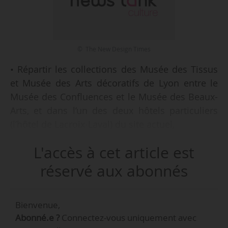
© The New Design Times
• Répartir les collections des Musée des Tissus
et Musée des Arts décoratifs de Lyon entre le
Musée des Confluences et le Musée des Beaux-
Arts, et dans l’un des deux hôtels particuliers
(l’hôtel de Lacroix-Laval) du site actuel,
• Vendre le second hôtel particulier (l’hôtel de
L'accès à cet article est
Villeroy), pour un montant estimé à 8 M€,
• Créer des réserves « conservées dans un lieu
réservé aux abonnés
adapté » et « dans des conditions aux normes »,
et un centre de ressources « de haute qualité »
Bienvenue,
dont une « partie importante pourrait être
Abonné.e ?
Connectez-vous uniquement avec
créée » au Musée des Confluences,