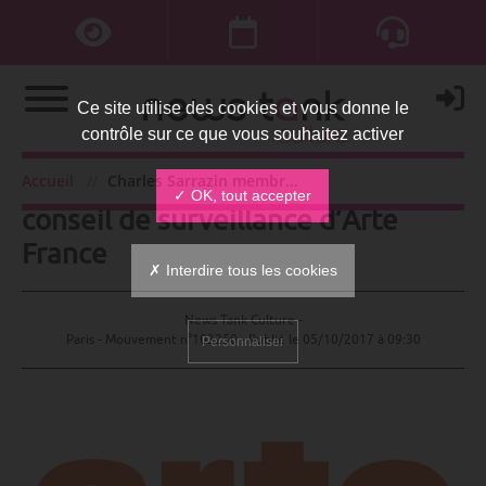
Ce site utilise des cookies et vous donne le
contrôle sur ce que vous souhaitez activer
Charles Sarrazin membre du
Accueil
Charles Sarrazin membre du conseil de surveillance d’Arte France
✓ OK, tout accepter
conseil de surveillance d’Arte
France
✗ Interdire tous les cookies
News Tank Culture -
Paris - Mouvement n°103250 - Publié le
05/10/2017 à 09:30
Personnaliser