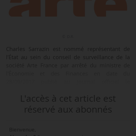
© D.R.
Charles Sarrazin est nommé représentant de
l’État au sein du conseil de surveillance de la
société Arte France par arrêté du ministre de
l’Économie et des Finances en date du
28/09/2017 publié au Journal officiel le
05/10/2017. Il succède à Pierre-Olivier Chotard.
L'accès à cet article est
Charles Sarrazin est sous-directeur du
financement international des entreprises à la
réservé aux abonnés
direction générale du Trésor.
Bienvenue,