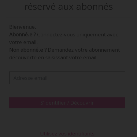
24/09/2017. Ce programme, intitulé Bronx Point,
réservé aux abonnés
a été choisi à l’issue d’un appel d’offres visant à
redynamiser le quartier du Bronx, lancé en
Bienvenue,
juillet 2016. Il est piloté par les promoteurs
Abonné.e ?
Connectez-vous uniquement avec
américains L+M Development Partners et Type
votre email.
A Projects. Un investissement de 194 M$
Non abonné.e ?
Demandez votre abonnement
(environ 165 M€) est prévu pour sa réalisation.
découverte en saisissant votre email.
La première phase de construction doit être
achevée en 2022.
Installé dans le quartier du Bronx depuis sa
création en 2013, le Universal Hip-Hop
Museum…
S'identifier / Découvrir
Utilisez vos identifiants