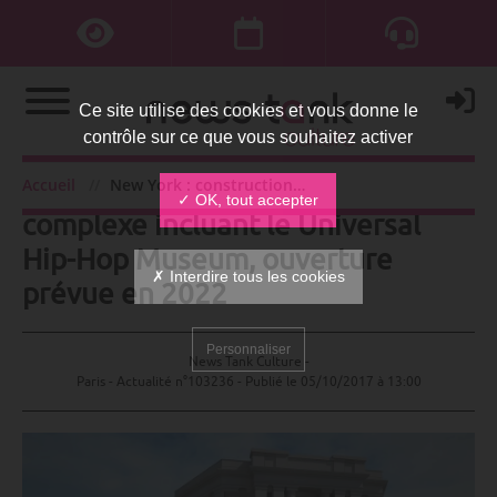
Ce site utilise des cookies et vous donne le
contrôle sur ce que vous souhaitez activer
New York : construction d’un
Accueil
New York : construction d’un complexe incluant le Universal Hip-Hop Museum, ouverture prévue en 2022
✓ OK, tout accepter
complexe incluant le Universal
Hip-Hop Museum, ouverture
✗ Interdire tous les cookies
prévue en 2022
Personnaliser
News Tank Culture -
Paris - Actualité n°103236 - Publié le
05/10/2017 à 13:00