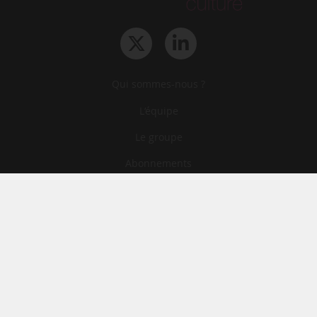
Qui sommes-nous ?
L‘équipe
Le groupe
Abonnements
Contact
Archives
CGA
Mentions légales
Confidentialité