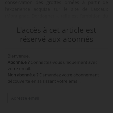
conservation des grottes ornées à partir de
l’expérience acquise sur le site de Lascaux
(Montignac, Dordogne) », telle est l’ambition du
colloque « Lascaux la belle, 7 années de
L'accès à cet article est
recherches et de veille » qui se tiendra à
e
l’Unesco (Paris 7
) les 17 et 18/10/2017.
réservé aux abonnés
Organisé par le conseil scientifique de la grotte
de Lascaux, le Centre national de Préhistoire et
Bienvenue,
en partenariat avec la Commission nationale
Abonné.e ?
Connectez-vous uniquement avec
française de l’Unesco, il présentera les résultats
votre email.
des travaux de recherche entrepris depuis 2010
Non abonné.e ?
Demandez votre abonnement
sur la conservation de ce monument, classé
découverte en saisissant votre email.
patrimoine mondial depuis 1979.
Créé en 2010 pour « superviser » la
conservation du site, le Conseil scientifique -
international et indépendant- placé sous la