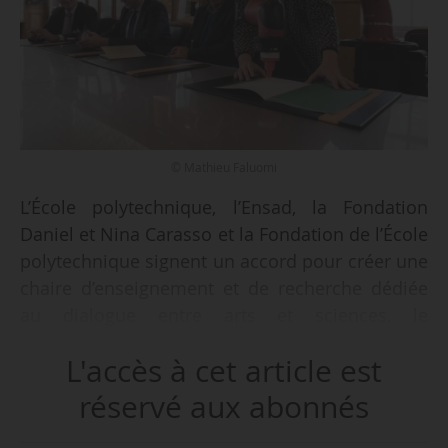
© Mathieu Faluomi
L’École polytechnique, l’Ensad, la Fondation
Daniel et Nina Carasso et la Fondation de l’École
polytechnique signent un accord pour créer une
chaire d’enseignement et de recherche dédiée
au dialogue entre arts et sciences, le
27/09/2017, à l’Institut Pasteur à Paris. Selon les
L'accès à cet article est
signataires, il s’agit de la première de ce type, en
France.
réservé aux abonnés