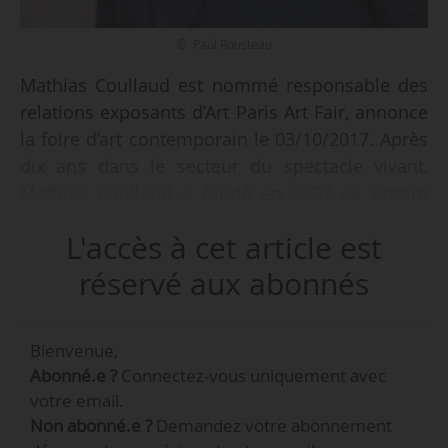
© Paul Rousteau
Mathias Coullaud est nommé responsable des
relations exposants d’Art Paris Art Fair, annonce
la foire d’art contemporain le 03/10/2017. Après
dix ans dans le secteur du spectacle vivant,
Mathias Coullaud a fondé en 2007 sa propre
galerie d’art contemporain, qui ferme ses portes
L'accès à cet article est
après cinq ans d’existence. Il y a mené des
projets tels que les expositions “Cocteau
réservé aux abonnés
contemporain” avec Dominique Païni, Zoulikha
Bouadellah, Gregory Fostner, “Moi, Courbet” ou
Bienvenue,
“Déboutonnage, Jean-Jacques Lebel”.
Abonné.e ?
Connectez-vous uniquement avec
votre email.
« Les 20 ans d’Art Paris Art Fair en 2018 et le
Non abonné.e ?
Demandez votre abonnement
souhait de mettre en avant la scène artistique