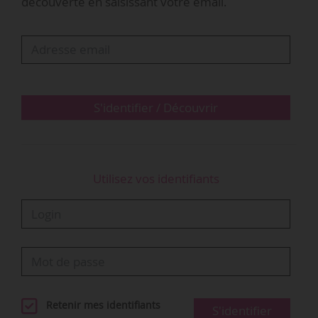
découverte en saisissant votre email.
française, cette French touch si essentielle et
singulière dans un marché de l’art mondialisé,
seront au coeur de mes missions. C’est un
nouveau défi que me propose aujourd’hui
l’équipe d’Art Paris Art Fair…
S'identifier / Découvrir
Utilisez vos identifiants
Retenir mes identifiants
S'identifier