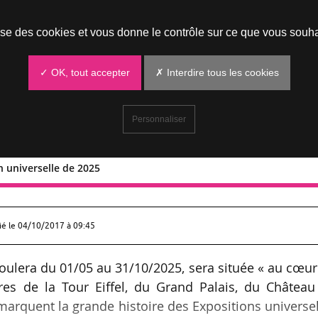
Prendre un rendez-vous
lise des cookies et vous donne le contrôle sur ce que vous souha
✓ OK, tout accepter
✗ Interdire tous les cookies
Personnaliser
n universelle de 2025
position universelle de 2025
ié le
04/10/2017 à 09:45
éroulera du 01/05 au 31/10/2025, sera située « au cœu
res de la Tour Eiffel, du Grand Palais, du Château
i marquent la grande histoire des Expositions universe