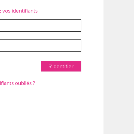
z vos identifiants
S'identifier
ifiants oubliés ?