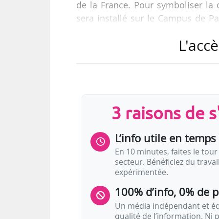
de la France. Pour symboliser la 
sera installé sur le Campus de Pa
entier », indique le dossier de can
L'accè
L’Exposition universelle se dévelo
des « Forums thématiques » réparti
de « Détours ». L’objectif est de fa
et collaborative. « Les…
3 raisons de 
L’info utile en temps 
En 10 minutes, faites le tour 
secteur. Bénéficiez du trava
expérimentée.
100% d’info, 0% de 
Un média indépendant et équ
qualité de l’information. Ni p