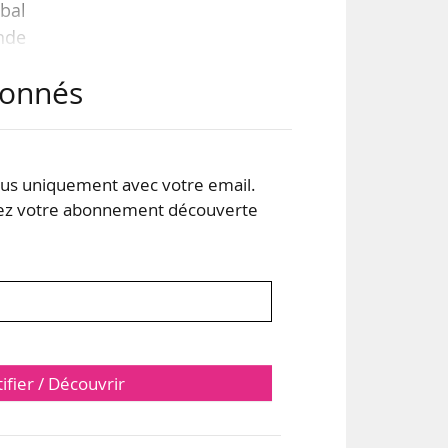
obal
onde
abonnés
l »,
ogue
tive
s uniquement avec votre email.
 votre abonnement découverte
tifier / Découvrir