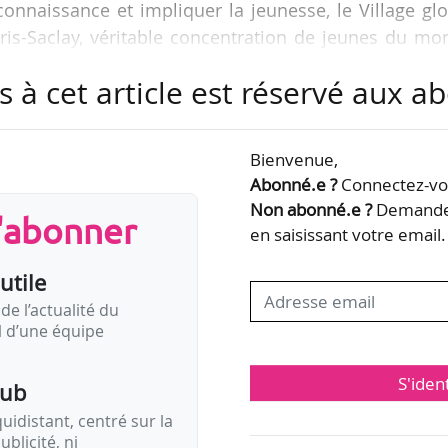
connaissance et impliquer la jeunesse, le Village gl
ris-Saclay, véritable concentration de jeunes du m
didature.
s à cet article est réservé aux 
ppera autour d’un espace central, « Le Village globa
s sur plusieurs sites à travers la France et un catal
Bienvenue,
ire vivre au visiteur une expérience immersive, interac
Abonné.e ?
Connectez-vou
Non abonné.e ?
Demandez
s'abonner
en saisissant votre email.
utile
de l’actualité du
il d’une équipe
S'iden
pub
idistant, centré sur la
ublicité, ni