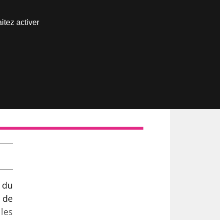
Nous joindre
itez activer
Espace abonné
r du
 de
lles